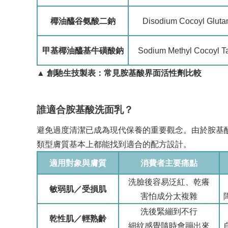
椰油醯谷氨酸二鈉
Disodium Cocoyl Gluta
甲基椰油醯基牛磺酸鈉
Sodium Methyl Cocoyl T
▲
創馳生技製表：常見胺基酸界面活性劑比較
誰適合胺基酸洗面乳？
避免過度清潔已成為現代保養的重要觀念。由於胺基酸
類型膚質基本上都能找到適合的配方設計。
適用對象與膚質
消費者主要痛點
洗臉後容易泛紅、乾癢
敏弱肌／受損肌
害怕成分太複雜
洗後緊繃到不行
乾性肌／輕熟齡
細紋感覺隨時會蹦出來