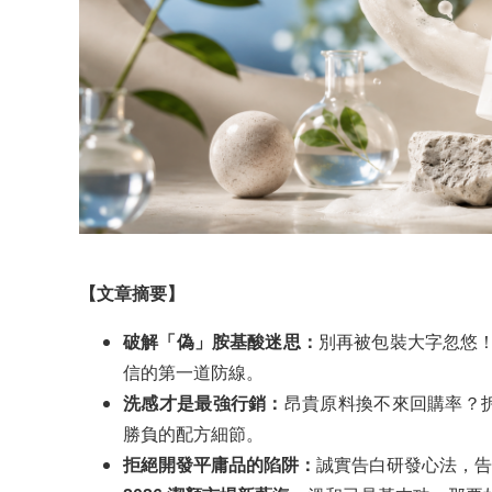
【文章摘要】
破解「偽」胺基酸迷思：
別再被包裝大字忽悠
信的第一道防線。
洗感才是最強行銷：
昂貴原料換不來回購率？拆
勝負的配方細節。
拒絕開發平庸品的陷阱：
誠實告白研發心法，告