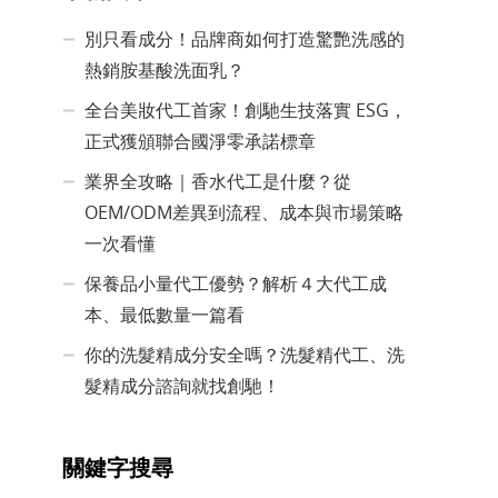
別只看成分！品牌商如何打造驚艷洗感的
熱銷胺基酸洗面乳？
全台美妝代工首家！創馳生技落實 ESG，
正式獲頒聯合國淨零承諾標章
業界全攻略｜香水代工是什麼？從
OEM/ODM差異到流程、成本與市場策略
一次看懂
保養品小量代工優勢？解析４大代工成
本、最低數量一篇看
你的洗髮精成分安全嗎？洗髮精代工、洗
髮精成分諮詢就找創馳！
關鍵字搜尋