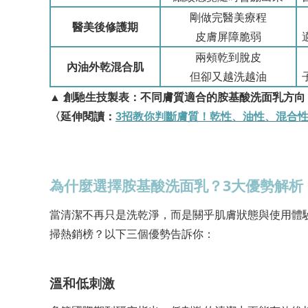
剛做完醫美療程
醫美後修護期
皮膚屏障脆弱
兩頰乾到脫皮
內油外乾混合肌
但卻又越洗越油
▲
創馳生技製表：不同膚質適合的胺基酸洗面乳方向
〈延伸閱讀：
3
招教你判斷膚質！乾性、油性、混合
3
為什麼選擇胺基酸洗面乳？
大優勢解析
當清潔不再只是洗乾淨，而是關乎肌膚狀態與使用體
掃熱銷榜？以下三個優勢告訴你：
溫和低刺激