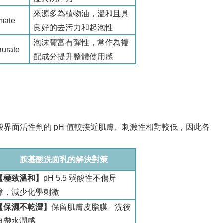
來源多為植物油，溫和且具
mate
良好的去污力和起泡性
泡沫豐富有彈性，常作為複
aurate
配成分提升整體使用感
界面活性劑的 pH 值較接近肌膚、刺激性相對較低，因此各
胺基酸洗面乳的解決對策
【極致溫和】
pH 5.5
弱酸性不傷屏
障，減少化學刺激
【保濕不乾澀】
保留肌膚皮脂膜，洗後
自帶水潤感