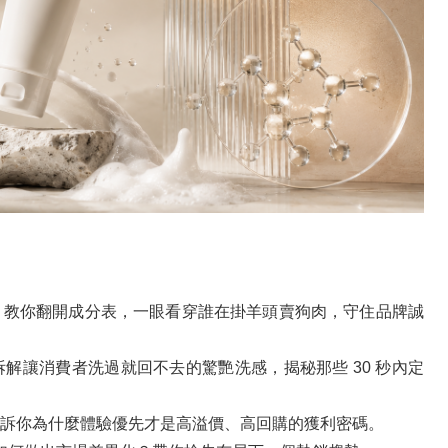
！教你翻開成分表，一眼看穿誰在掛羊頭賣狗肉，守住品牌誠
解讓消費者洗過就回不去的驚艷洗感，揭秘那些 30 秒內定
訴你為什麼體驗優先才是高溢價、高回購的獲利密碼。