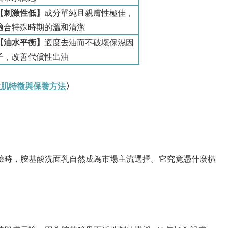
【刺激性低】
成分單純且親膚性極佳，
適合特殊時期的溫和清潔
【油水平衡】
適度去油而不破壞保濕因
子，改善代償性出油
性肌特徵與保養方法
〉
驗時，胺基酸洗面乳自然成為市場主流選擇。它究竟憑什麼橫