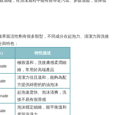
親水端與親油端，在清潔過程中能有效帶走污垢、多餘油脂，並降低
酸界面活性劑有很多類型，不同成分在起泡力、清潔力與洗後
分與特色：
e）
特性描述
極致溫和，洗後膚感柔潤細
mate
緻，常用於高端產品
清潔力佳且溫和，能夠為配
ate
方提供綿密的奶油泡沫
起泡速度快、泡沫清爽，洗
inate
後不易有假滑感
泡沫穩定細緻，能平衡溫和
ate
度與洗淨力