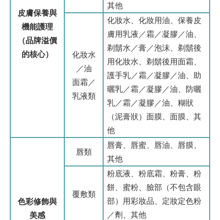
其他
皮膚保養與
化妝水、化妝用油、保養皮
機能護理
膚用乳液／霜／凝膠／油、
（品牌溢價
剃鬍水／膏／泡沫、剃鬍後
的核心）
化妝水
用化妝水、剃鬍後用面霜、
／油
護手乳／霜／凝膠／油、助
面霜／
曬乳／霜／凝膠／油、防曬
乳液類
乳／霜／凝膠／油、糊狀
（泥膏狀）面膜、面膜、其
他
唇膏、唇蜜、唇油、唇膜、
唇類
其他
粉底液、粉底霜、粉膏、粉
餅、蜜粉、臉部（不包含眼
覆敷類
部）用彩妝品、定妝定色粉
色彩修飾與
／劑、其他
美感