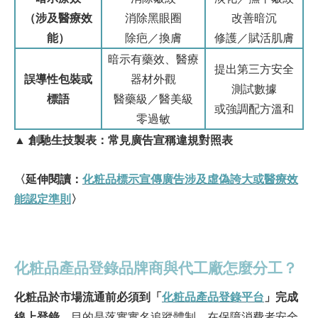
（涉及醫療效
消除黑眼圈
改善暗沉
能）
除疤／換膚
修護／賦活肌膚
暗示有藥效、醫療
提出第三方安全
誤導性包裝或
器材外觀
測試數據
標語
醫藥級／醫美級
或強調配方溫和
零過敏
▲ 創馳生技製表：常見廣告宣稱違規對照表
〈延伸閱讀：
化粧品標示宣傳廣告涉及虛偽誇大或醫療效
能認定準則
〉
化粧品產品登錄品牌商與代工廠怎麼分工？
化粧品於市場流通前必須到「
化粧品產品登錄平台
」完成
線上登錄
。目的是落實實名追蹤體制，在保障消費者安全