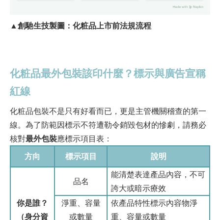
▲創馳生技製圖：化粧品上市前法規流程
化粧品最外包裝該印什麼？標示與廣告宣稱
紅線
化粧品包裝不是只有好看而已，更是主管機關稽查的第一
線。為了防範因標示不符遭勒令銷毀包材的慘劇，請務必
核對
最外包裝
應標示項目表：
方向
標示項目
說明
能清楚表達產品內容，不可
品名
誇大或暗示療效
你是誰？
淨重、容量
依產品特性標示內容物淨
（身分資
或數量
重、容量或數量