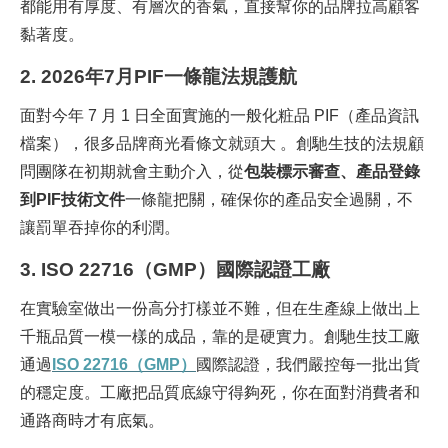
都能用有厚度、有層次的香氣，直接幫你的品牌拉高顧客
黏著度。
2. 2026
年7月PIF一條龍法規護航
面對今年 7 月 1 日全面實施的一般化粧品 PIF（產品資訊
檔案），很多品牌商光看條文就頭大 。創馳生技的法規顧
問團隊在初期就會主動介入，從
包裝標示審查、產品登錄
到PIF技術文件
一條龍把關，確保你的產品安全過關，不
讓罰單吞掉你的利潤。
3. ISO 22716
（GMP）國際認證工廠
在實驗室做出一份高分打樣並不難，但在生產線上做出上
千瓶品質一模一樣的成品，靠的是硬實力。創馳生技工廠
通過
ISO 22716
（GMP
）
國際認證，我們嚴控每一批出貨
的穩定度。工廠把品質底線守得夠死，你在面對消費者和
通路商時才有底氣。