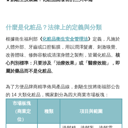
什麼是化粧品？法律上的定義與分類
根據衛生福利部
《
化粧品衛生安全管理法
》
定義
，凡施於
人體外部、牙齒或口腔黏膜，用以潤澤髮膚、刺激嗅覺、
改善體味、修飾容貌或清潔身體之製劑，皆屬化粧品。
核
心判別標準：只要涉及「治療效果」或「醫療效能」，即
屬於藥品而不是化粧品
。
為了方便品牌商精準佈局產品線，創馳生技將衛福部公告
的 14 大類化粧品，獨家劃分為四大商業市場板塊：
市場板塊
（商業定
種類
項目與範圍
位）
洗髮精、洗髮乳、洗髮霜、