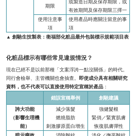
或製造日期及保存期限，或
期限
有效期間及保存期限三擇一
使用注意事
使用產品時應關注留意的事
項
項
▲ 創馳生技製表：衛福部化粧品最外包裝標示規範項目表
化粧品標示有哪些常見違規情況？
現在已經不是以前那種「文案浮誇一點沒關係」的時代。
同行會檢舉、主管機關也會抽查。
即使成分具有相關研究
資料，也不代表可以直接使用特定宣稱於產品
：
錯誤宣稱舉例
創馳建議
誇大功能
減少落髮
強健髮根
（影響生理機
燃燒脂肪
緊俏／緊實肌膚
能）
刺激膠原蛋白增生
恢復肌膚彈性
暗示療效
消除皺紋
淡化／撫平皺紋