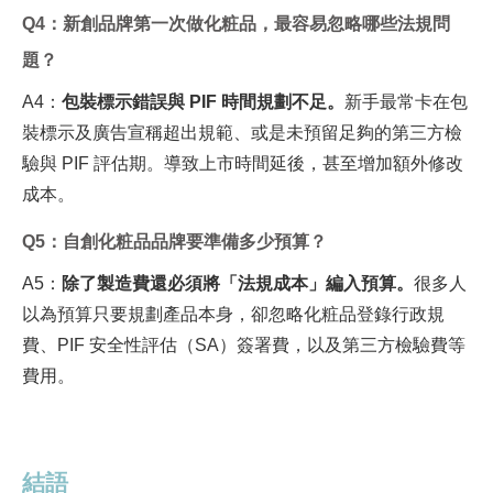
Q4
：新創品牌第一次做化粧品，最容易忽略哪些法規問
題？
A4
：
包裝標示錯誤與 PIF 時間規劃不足。
新手最常卡在包
裝標示及廣告宣稱超出規範、或是未預留足夠的第三方檢
驗與 PIF 評估期。導致上市時間延後，甚至增加額外修改
成本。
Q5
：自創化粧品品牌要準備多少預算？
A5
：
除了製造費還必須將「法規成本」編入預算。
很多人
以為預算只要規劃產品本身，卻忽略化粧品登錄行政規
費、PIF 安全性評估（SA）簽署費，以及第三方檢驗費等
費用。
結語