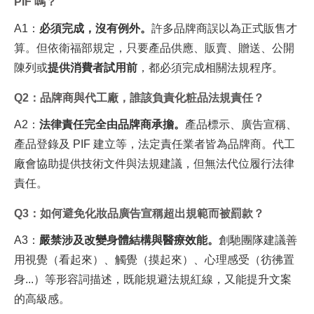
PIF 嗎？
A1
：
必須完成，沒有例外。
許多品牌商誤以為正式販售才
算。但依衛福部規定，只要產品供應、販賣、贈送、公開
陳列或
提供消費者試用前
，都必須完成相關法規程序。
Q2
：品牌商與代工廠，誰該負責化粧品法規責任？
A2
：
法律責任完全由品牌商承擔。
產品標示、廣告宣稱、
產品登錄及 PIF 建立等，法定責任業者皆為品牌商。代工
廠會協助提供技術文件與法規建議，但無法代位履行法律
責任。
Q3
：如何避免化妝品廣告宣稱超出規範而被罰款？
A3
：
嚴禁涉及改變身體結構與醫療效能。
創馳團隊建議善
用視覺（看起來）、觸覺（摸起來）、心理感受（彷彿置
身...）等形容詞描述，既能規避法規紅線，又能提升文案
的高級感。