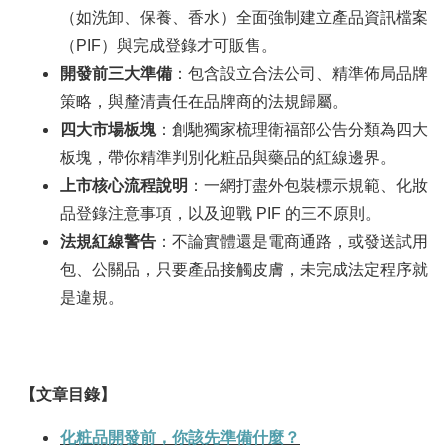
（如洗卸、保養、香水）全面強制建立產品資訊檔案
（PIF）與完成登錄才可販售。
開發前三大準備
：包含設立合法公司、精準佈局品牌
策略，與釐清責任在品牌商的法規歸屬。
四大市場板塊
：創馳獨家梳理衛福部公告分類為四大
板塊，帶你精準判別化粧品與藥品的紅線邊界。
上市核心流程說明
：一網打盡外包裝標示規範、化妝
品登錄注意事項，以及迎戰 PIF 的三不原則。
法規紅線警告
：不論實體還是電商通路，或發送試用
包、公關品，只要產品接觸皮膚，未完成法定程序就
是違規。
【文章目錄】
化粧品開發前，你該先準備什麼？