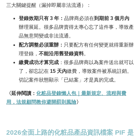
三大關鍵提醒（漏掉即屬非法流通）：
登錄效期只有 3 年：
品牌商必須在
到期前 3 個月內
辦理展延。很多品牌賣得太專心忘了這件事，導致產
品無意間變成非法流通。
配方調整必須重辦：
只要配方有任何變更就得重新辦
理登錄，
不能沿用舊登錄資料
。
繳費成功才算完成
：很多品牌商以為案件送出就可以
了，卻忘記在
15 天內
繳費，導致案件被系統註銷。
切記案件狀態顯示「已結案」才是真的完成。
〈延伸閱讀：
化粧品登錄懶人包｜最新規定、流程與費
用，法規顧問教你避開罰則風險
〉
2026
全面上路的化粧品產品資訊檔案 PIF 是