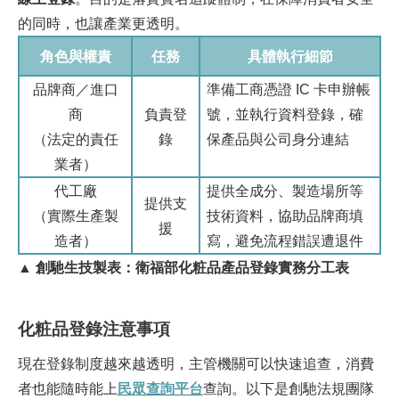
的同時，也讓產業更透明。
角色與權責
任務
具體執行細節
品牌商／進口
準備工商憑證 IC 卡申辦帳
商
負責登
號，並執行資料登錄，確
（法定的責任
錄
保產品與公司身分連結
業者）
代工廠
提供全成分、製造場所等
提供支
（實際生產製
技術資料，協助品牌商填
援
造者）
寫，避免流程錯誤遭退件
▲ 創馳生技製表：衛福部化粧品產品登錄實務分工表
化粧品登錄注意事項
現在登錄制度越來越透明，主管機關可以快速追查，消費
者也能隨時能上
民眾查詢平台
查詢。以下是創馳法規團隊