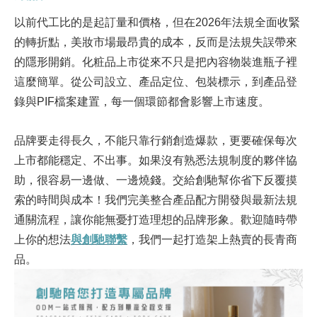
以前代工比的是起訂量和價格，但在2026年法規全面收緊
的轉折點，美妝市場最昂貴的成本，反而是法規失誤帶來
的隱形開銷。化粧品上市從來不只是把內容物裝進瓶子裡
這麼簡單。從公司設立、產品定位、包裝標示，到產品登
錄與PIF檔案建置，每一個環節都會影響上市速度。
品牌要走得長久，不能只靠行銷創造爆款，更要確保每次
上市都能穩定、不出事。如果沒有熟悉法規制度的夥伴協
助，很容易一邊做、一邊燒錢。交給創馳幫你省下反覆摸
索的時間與成本！我們完美整合產品配方開發與最新法規
通關流程，讓你能無憂打造理想的品牌形象。歡迎隨時帶
上你的想法
與創馳聯繫
，我們一起打造架上熱賣的長青商
品。