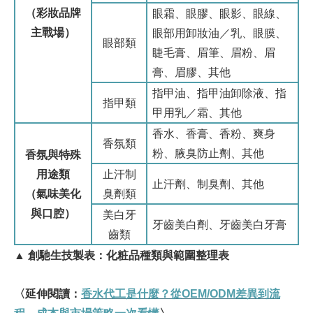
（彩妝品牌
眼霜、眼膠、眼影、眼線、
主戰場）
眼部用卸妝油／乳、眼膜、
眼部類
睫毛膏、眉筆、眉粉、眉
膏、眉膠、其他
指甲油、指甲油卸除液、指
指甲類
甲用乳／霜、其他
香水、香膏、香粉、爽身
香氛類
粉、腋臭防止劑、其他
香氛與特殊
用途類
止汗制
止汗劑、制臭劑、其他
（氣味美化
臭劑類
與口腔）
美白牙
牙齒美白劑、牙齒美白牙膏
齒類
▲ 創馳生技製表：化粧品種類與範圍整理表
〈延伸閱讀：
香水代工是什麼？從OEM/ODM
差異到流