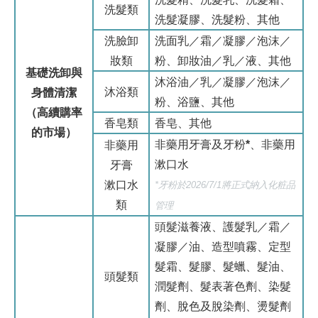
洗髮類
洗髮凝膠、洗髮粉、其他
洗臉卸
洗面乳／霜／凝膠／泡沫／
妝類
粉、卸妝油／乳／液、其他
基礎洗卸與
沐浴油／乳／凝膠／泡沫／
沐浴類
身體清潔
粉、浴鹽、其他
（高續購率
香皂類
香皂、其他
的市場）
非藥用牙膏及牙粉
*
、非藥用
非藥用
漱口水
牙膏
漱口水
*
牙粉於2026/7/1將正式納入化粧品
類
管理
頭髮滋養液、護髮乳／霜／
凝膠／油、造型噴霧、定型
髮霜、髮膠、髮蠟、髮油、
頭髮類
潤髮劑、髮表著色劑、染髮
劑、脫色及脫染劑、燙髮劑