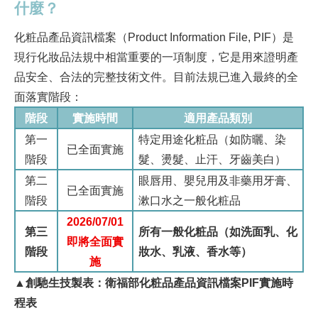
什麼？
化粧品產品資訊檔案（Product Information File, PIF）是
現行化妝品法規中相當重要的一項制度，它是用來證明產
品安全、合法的完整技術文件。目前法規已進入最終的全
面落實階段：
階段
實施時間
適用產品類別
第一
特定用途化粧品（如防曬、染
已全面實施
階段
髮、燙髮、止汗、牙齒美白）
第二
眼唇用、嬰兒用及非藥用牙膏、
已全面實施
階段
漱口水之一般化粧品
2026/07/01
第三
所有一般化粧品（如洗面乳、化
即將全面實
階段
妝水、乳液、香水等）
施
▲創馳生技製表：衛福部化粧品產品資訊檔案PIF實施時
程表