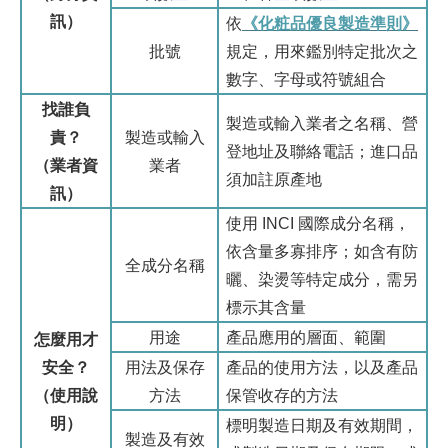
訊）
依
《化粧品優良製造準則》
批號
規定，用來鑑別特定批次之
數字、字母或符號組合
找誰負
製造或輸入業者之名稱、營
責？
製造或輸入
登地址及聯絡電話；進口品
（業者資
業者
須加註原產地
訊）
使用 INCI 國際成分名稱，
依含量多寡排序；如含有防
全成分名稱
曬、染燙等特定成分，需另
標示其含量
用途
產品應用的層面、範圍
怎麼用才
安全？
用法及保存
產品的使用方法，以及產品
（使用說
方法
保管收存的方法
明）
標明製造日期及有效期間，
製造及有效