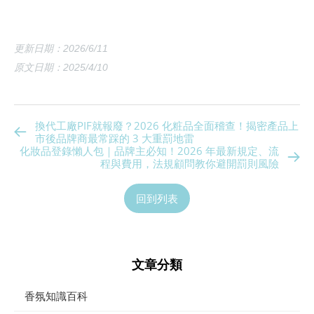
更新日期：2026/6/11
原文日期：2025/4/10
換代工廠PIF就報廢？2026 化粧品全面稽查！揭密產品上
市後品牌商最常踩的 3 大重罰地雷
化妝品登錄懶人包｜品牌主必知！2026 年最新規定、流
程與費用，法規顧問教你避開罰則風險
回到列表
文章分類
香氛知識百科