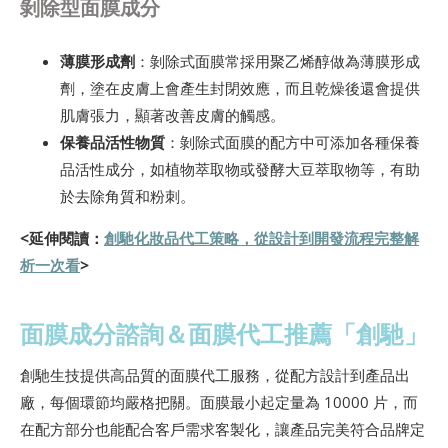
剝除型面膜成分
薄膜形成劑
：剝除式面膜常採用聚乙烯醇做為薄膜形成
劑，塗在皮膚上會產生封閉效應，而且乾燥後還會提供
肌膚張力，顯著改善皮膚的觸感。
保養品活性物質
：剝除式面膜的配方中可添加各種保養
品活性成分，如植物萃取物或發酵大豆萃取物等，有助
於去除角質和粉刺。
<延伸閱讀：
創馳化妝品代工策略，從設計到開發流程完整解
析一次看
>
面膜成分諮詢＆面膜代工推薦「創馳」
創馳生技提供高品質的面膜代工服務，從配方設計到產品出
廠，每個環節均嚴格把關。面膜最小起定量為 10000 片，而
在配方部分也能配合客戶需求客製化，讓產品完美符合品牌定