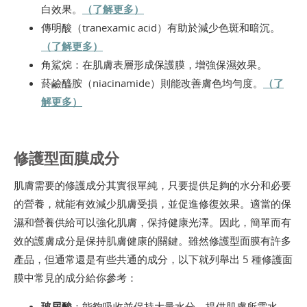
白效果。
（了解更多）
傳明酸（tranexamic acid）有助於減少色斑和暗沉。
（了解更多）
角鯊烷：在肌膚表層形成保護膜，增強保濕效果。
菸鹼醯胺（niacinamide）則能改善膚色均勻度。
（了
解更多）
修護型面膜成分
肌膚需要的修護成分其實很單純，只要提供足夠的水分和必要
的營養，就能有效減少肌膚受損，並促進修復效果。適當的保
濕和營養供給可以強化肌膚，保持健康光澤。因此，簡單而有
效的護膚成分是保持肌膚健康的關鍵。雖然修護型面膜有許多
產品，但通常還是有些共通的成分，以下就列舉出 5 種修護面
膜中常見的成分給你參考：
玻尿酸
：能夠吸收並保持大量水分，提供肌膚所需水