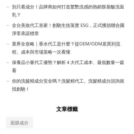
別只看成分！品牌商如何打造驚艷洗感的熱銷胺基酸洗面
乳？
全台美妝代工首家！創馳生技落實 ESG，正式獲頒聯合國
淨零承諾標章
業界全攻略｜香水代工是什麼？從OEM/ODM差異到流
程、成本與市場策略一次看懂
保養品小量代工優勢？解析４大代工成本、最低數量一篇
看
你的洗髮精成分安全嗎？洗髮精代工、洗髮精成分諮詢就
找創馳！
文章標籤
面膜成分