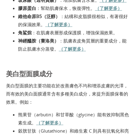
膠原蛋白
：幫助肌膚保水，恢復彈性。
（了解更多）
維他命原B5（泛醇）
：結構和皮脂膜很相似，有著很好
的保濕效果。
（了解更多）
角鯊烷
：在肌膚表層形成保護膜，增強保濕效果。
神經醯胺（賽洛美）
：肌膚表皮角質層的重要成分，能
防止肌膚水分蒸發。
（了解更多）
美白型面膜成分
美白型面膜的主要功能在於改善膚色不均和增添皮膚的光澤，
而有效的美白面膜通常含有多種美白成分，來提升面膜保養的
效果。例如：
熊果苷（arbutin）和甘草酸（glycine）能有效抑制黑色
素生成。
（了解更多）
穀胱甘肽（Glutathione）和維生素 C 則具有抗氧化和亮