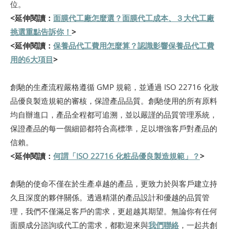
位。
<延伸閱讀：
面膜代工廠怎麼選？面膜代工成本、３大代工廠
挑選重點告訴你！
>
<延伸閱讀：
保養品代工費用怎麼算？認識影響保養品代工費
用的6大項目
>
創馳的生產流程嚴格遵循 GMP 規範，並通過 ISO 22716 化妝
品優良製造規範的審核，保證產品品質。創馳使用的所有原料
均自辦進口，產品全程都可追溯，並以嚴謹的品質管理系統，
保證產品的每一個細節都符合高標準，足以增強客戶對產品的
信賴。
<延伸閱讀：
何謂「ISO 22716 化粧品優良製造規範」？
>
創馳的使命不僅在於生產卓越的產品，更致力於與客戶建立持
久且深度的夥伴關係。透過精湛的產品設計和優越的品質管
理，我們不僅滿足客戶的需求，更超越其期望。無論你有任何
面膜成分諮詢或代工的需求，都歡迎來與
我們聯絡
，一起共創