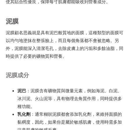
使其貼合性優良，保障每寸肌膚都能吸收到營養成分。
泥膜
泥膜顧名思義就是具有泥巴般質地的面膜，這種類型的面膜可
以均勻地塗抹在整張臉上，而且每個角落都不會被忽略。另
外，泥膜能深入清潔毛孔，去除皮膚上的污垢和多餘油脂，同
時提供了必要的礦物質和營養。
泥膜成分
泥巴
：泥膜含有礦物質與微量元素，例如海泥、白泥、
冰川泥、火山泥等，具有物理去角質作用，同時提供多
種功能。
乳化劑
：通常糊狀泥膜都會添加乳化劑，來維持面膜的
黏稠度，因此，如果你是屬於敏感肌膚，使用時需多加
注意肌膚的敏感反應。