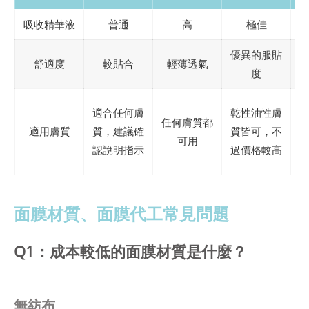
吸收精華液
普通
高
極佳
優異的服貼
舒適度
較貼合
輕薄透氣
度
適合任何膚
乾性油性膚
任何膚質都
適用膚質
質，建議確
質皆可，不
可用
認說明指示
過價格較高
面膜材質、面膜代工常見問題
Q1：成本較低的面膜材質是什麼？
無紡布