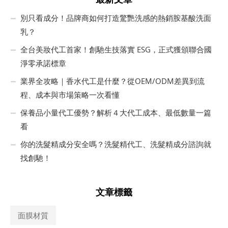
別只看成分！品牌商如何打造驚艷洗感的熱銷胺基酸洗面
乳？
全台美妝代工首家！創馳生技落實 ESG，正式獲頒聯合國
淨零承諾標章
業界全攻略｜香水代工是什麼？從OEM/ODM差異到流
程、成本與市場策略一次看懂
保養品小量代工優勢？解析４大代工成本、最低數量一篇
看
你的洗髮精成分安全嗎？洗髮精代工、洗髮精成分諮詢就
找創馳！
文章標籤
面膜材質