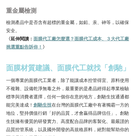
重金屬檢測
檢測產品中是否含有超標的重金屬，如鉛、汞、砷等，以確保
安全。
〈延伸閱讀：
面膜代工廠怎麼選？面膜代工成本、３大代工廠
挑選重點告訴你！
〉
面膜材質建議、面膜代工就找「創馳」
一個專業的面膜代工業者，除了能讓成本控管得宜、原料使用
不複雜、設備乾淨無毒之外，最重要的是產品經得起專業檢驗
標準與消費者選擇，任何一個你在意的地方，創馳生技通通都
能完美達成！
創馳生技
在台灣的面膜代工廠中有著獨霸一方的
地位，堅持價值行銷「好的品質，才會贏得品牌信任」。創馳
生技擁有優質的研發實力、高度配合品牌的客製化、最嚴謹的
品質控管系統，以及國外開發的高規格原料，絕對能幫助你的