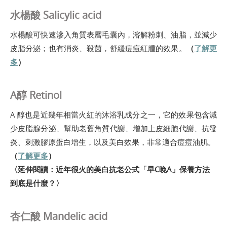
水楊酸 Salicylic acid
水楊酸可快速滲入角質表層毛囊內，溶解粉刺、油脂，並減少
皮脂分泌；也有消炎、殺菌，舒緩痘痘紅腫的效果。
（
了解更
多
）
A醇 Retinol
A 醇也是近幾年相當火紅的沐浴乳成分之一，它的效果包含減
少皮脂腺分泌、幫助老舊角質代謝、增加上皮細胞代謝、抗發
炎、刺激膠原蛋白增生，以及美白效果，非常適合痘痘油肌。
（
了解更多
）
〈延伸閱讀：
近年很火的美白抗老公式「早C晚A」保養方法
到底是什麼？
〉
杏仁酸 Mandelic acid