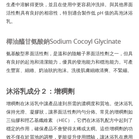
生產中溶解得更快，並且在使用中更容易沖洗掉。與其他界面
活性劑具有良好的相容性，特別適合製作低 pH 值的高泡沐浴
乳。
椰油醯甘氨酸鈉Sodium Cocoyl Glycinate
氨基酸型界面活性劑，是溫和的陰離子界面活性劑之一，但具
有良好的起泡和清潔能力，優異的發泡能力和穩泡能力。可產
生豐富、細緻、奶油狀的泡沫。洗後肌膚細緻清爽、不緊繃。
沐浴乳成分２：增稠劑
增稠劑在沐浴乳中讓產品達到所需的濃稠度和質地。使沐浴乳
保持光滑、凝膠狀，讓界面活性劑均勻分佈。常見的增稠劑如
三仙膠和羥乙基纖維素 （HEC），它們在沐浴乳配方中起到了
穩定的作用，確保產品不會變得太稀或太稠。這些增稠劑的功
效不僅在於質地的調整，更能提升使用體驗，讓沐浴乳在應用