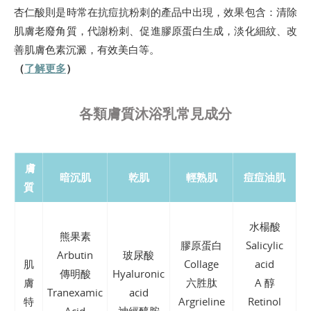
杏仁酸則是時常在抗痘抗粉刺的產品中出現，效果包含：清除
肌膚老廢角質，代謝粉刺、促進膠原蛋白生成，淡化細紋、改
善肌膚色素沉澱，有效美白等。
（
了解更多
）
各類膚質沐浴乳常見成分
膚
暗沉肌
乾肌
輕熟肌
痘痘油肌
質
水楊酸
熊果素
膠原蛋白
Salicylic
Arbutin
玻尿酸
肌
Collage
acid
傳明酸
Hyaluronic
膚
六胜肽
A 醇
Tranexamic
acid
特
Argrieline
Retinol
Acid
神經醯胺