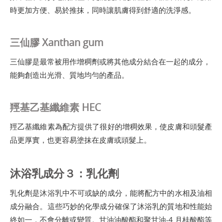
時更加方便、易於推抹，同時讓肌膚得到舒適的洗淨感。
三仙膠 Xanthan gum
三仙膠是最常被用作增稠劑或將其他成分結合在一起的成分，
能夠創造出光滑、質地均勻的產品。
羥基乙基纖維素 HEC
羥乙基纖維素為配方提供了很好的增稠效果，使皮膚和頭髮產
品更厚實，也更容易塗抹在皮膚或頭髮上。
沐浴乳成分３：乳化劑
乳化劑是沐浴乳中不可或缺的成分，能將配方中的水相及油相
成分融合。這些巧妙的化學成分確保了沐浴乳的質地和性能始
終如一，不會分離或變質。甘油油酸酯和聚甘油-4 月桂酸酯等