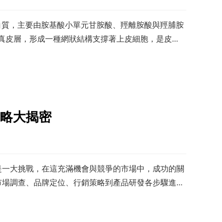
的蛋白質，主要由胺基酸小單元甘胺酸、羥離胺酸與羥脯胺
於真皮層，形成一種網狀結構支撐著上皮細胞，是皮
主要組成成分。膠原
略大揭密
是一大挑戰，在這充滿機會與競爭的市場中，成功的關
市場調查、品牌定位、行銷策略到產品研發各步驟進行