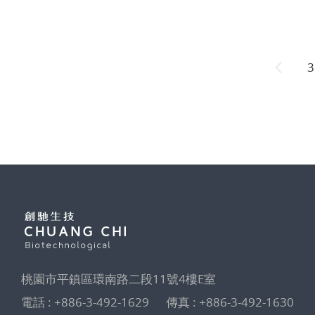
3
桃園市平鎮區環南路二段11號4樓E室
電話 :
+886-3-492-1629
傳真 : +886-3-492-1630