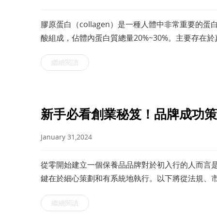
膠原蛋白（collagen）是一種人體中非常重要
酸組成，佔體內蛋白質總量20%~30%。主要存在
膚、骨骼、肌肉、軟骨等結締組織及細胞外基質的
繼續閱讀
新手必看創業秘笈！品牌成功策
January 31,2024
從零開始建立一個保養品品牌對於初入行的人而言
鍵在於細心策劃和有系統地執行。以下將從法規、
詳細說明，這份指南將為您提供全方位的建議。
繼續閱讀