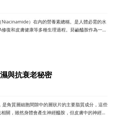
Niacinamide）在內的營養素總稱。是人體必需的水
A修復和皮膚健康等多種生理過程。菸鹼醯胺作為一種
作用機制
濕與抗衰老秘密
，是角質層細胞間隙中的層狀片的主要脂質成分，這些
息相關，雖然身體會產生神經醯胺，但皮膚中的神經醯
下降時，會導致皮膚乾燥、敏