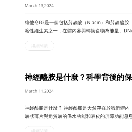
March 13,2024
維他命B3是一個包括菸鹼酸（Niacin）和菸鹼醯胺（
溶性維生素之一，在體內參與轉換食物為能量、DN
耐受性良好且對皮膚更加溫和的物質，在皮膚上的
繼續閱讀
神經醯胺是什麼？科學背後的保
March 11,2024
神經醯胺是什麼？ 神經醯胺是天然存在於我們體內
層狀薄片與角質層的保水功能和表皮的屏障功能息
胺含量會隨著年齡的增長而下降，當神經醯胺含量
繼續閱讀