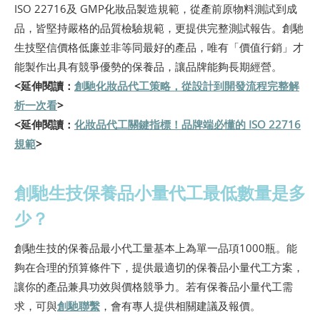
ISO 22716及 GMP化妝品製造規範，從產前原物料測試到成
品，皆堅持嚴格的品質檢驗規範，更提供完整測試報告。創馳
生技堅信價格低廉並非等同最好的產品，唯有「價值行銷」才
能製作出具有競爭優勢的保養品，讓品牌能夠長期經營。
<延伸閱讀：
創馳化妝品代工策略，從設計到開發流程完整解
析一次看
>
<延伸閱讀：
化妝品代工關鍵指標！品牌端必懂的 ISO 22716
規範
>
創馳生技保養品小量代工最低數量是多
少？
創馳生技的保養品最小代工量基本上為單一品項1000瓶。能
夠在合理的預算條件下，提供最適切的保養品小量代工方案，
讓你的產品兼具功效與價格競爭力。若有保養品小量代工需
求，可與
創馳聯繫
，會有專人提供相關建議及報價。