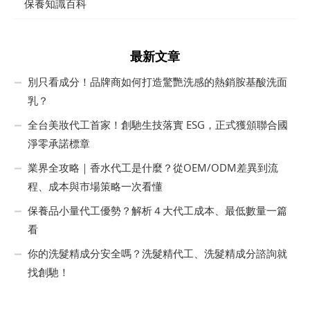
保養知識百科
最新文章
別只看成分！品牌商如何打造驚艷洗感的熱銷胺基酸洗面
乳？
全台美妝代工首家！創馳生技落實 ESG，正式獲頒聯合國
淨零承諾標章
業界全攻略｜香水代工是什麼？從OEM/ODM差異到流
程、成本與市場策略一次看懂
保養品小量代工優勢？解析４大代工成本、最低數量一篇
看
你的洗髮精成分安全嗎？洗髮精代工、洗髮精成分諮詢就
找創馳！