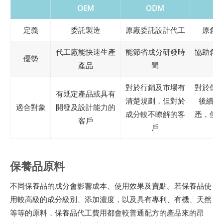
OEM
ODM
O
定義
委託製造
原廠委託設計代工
原創
代工廠能快速生產
能節省成分研發時
協助創
優勢
產品
間
屬
對於行銷及市場有
對於保
有既定產品或具有
清楚規劃，但對於
後續規
適合對象
開發及設計能力的
成分較不瞭解的客
悉，但
客戶
戶
的
保養品原料
不同保養品的成分會影響成本、使用效果及賣點。若保養品使
用較高級的成分級別、添加濃度，以及具有專利、有機、天然
等等的原料，保養品代工費用都會較普通配方的產品來的昂