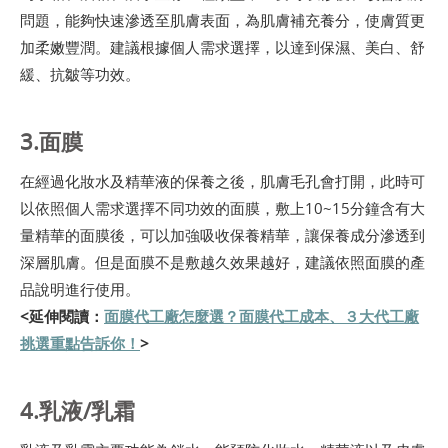
問題，能夠快速滲透至肌膚表面，為肌膚補充養分，使膚質更
加柔嫩豐潤。建議根據個人需求選擇，以達到保濕、美白、舒
緩、抗皺等功效。
3.面膜
在經過化妝水及精華液的保養之後，肌膚毛孔會打開，此時可
以依照個人需求選擇不同功效的面膜，敷上10~15分鐘含有大
量精華的面膜後，可以加強吸收保養精華，讓保養成分滲透到
深層肌膚。但是面膜不是敷越久效果越好，建議依照面膜的產
品說明進行使用。
<延伸閱讀：
面膜代工廠怎麼選？面膜代工成本、３大代工廠
挑選重點告訴你！
>
4.乳液/乳霜