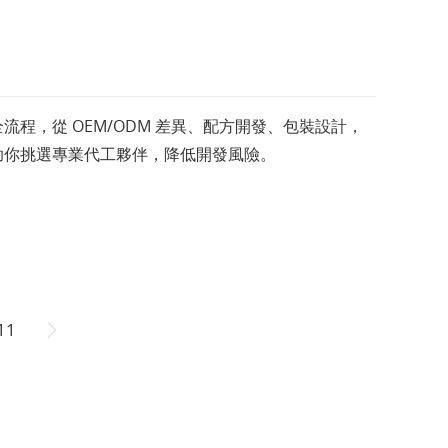
程，從 OEM/ODM 差異、配方開發、包裝設計，
助你挑選專業代工夥伴，降低開發風險。
11