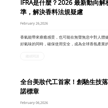
IFRA是什麼？2026 最新動
準，解決香料法規疑慮
February 26,2026
香氣能帶來療癒感受，也可能在無聲無息中對人體
好氣味的同時，確保使用安全，成為全球香氛產業
消費者健康，IFRA國際認證標準因此誕生。不同於
繼續閱讀
全台美妝代工首家！創馳生技落
諾標章
February 06,2026