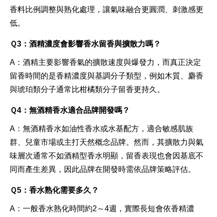
香料比例調整與熟化處理，讓氣味融合更圓潤、刺激感更
低。
Ｑ3：酒精濃度會影響香水留香與擴散力嗎？
A
：酒精主要影響香氣的擴散速度與爆發力，而真正決定
留香時間的是香精濃度與基調分子類型，例如木質、麝香
與琥珀類分子通常比柑橘類分子留香更持久。
Ｑ4：無酒精香水適合品牌開發嗎？
A
：無酒精香水如油性香水或水基配方，適合敏感肌族
群、兒童市場或主打天然概念品牌。然而，其擴散力與氣
味層次通常不如酒精型香水明顯，留香表現也會因基底不
同而產生差異，因此品牌在開發時需依品牌策略評估。
Ｑ5：香水熟化需要多久？
A
：一般香水熟化時間約2～4週，實際長短會依香精濃