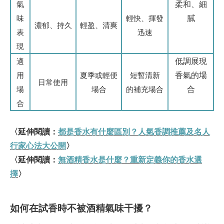
柔和、細
氣
膩
味
輕快、揮發
濃郁、持久
輕盈、清爽
表
迅速
現
低調展現
適
香氣的場
用
夏季或輕便
短暫清新
日常使用
合
場
場合
的補充場合
合
〈延伸閱讀：
都是香水有什麼區別？人氣香調推薦及名人
行家心法大公開
〉
〈延伸閱讀：
無酒精香水是什麼？重新定義你的香水選
擇
〉
如何在試香時不被酒精氣味干擾？