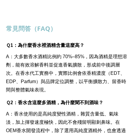
FAQ
常見問答（
）
Ｑ1：為什麼香水裡酒精含量這麼高？
A
：大多數香水酒精比例約 70%–85%，因為酒精是理想溶
劑，能有效溶解香料並促進香氣擴散，形成前中後調層
次。在香水代工實務中，實際比例會依香精濃度（EDT、
EDP、Parfum）與品牌定位調整，以平衡擴散力、留香時
間與整體氣味表現。
Ｑ2：香水含這麼多酒精，為什麼聞不到酒味？
A
：香水使用的是高純度變性酒精，雜質含量低、氣味
淡，加上揮發速度極快，因此不會殘留明顯刺鼻味。在
OEM香水開發流程中，除了選用高純度酒精外，也會透過