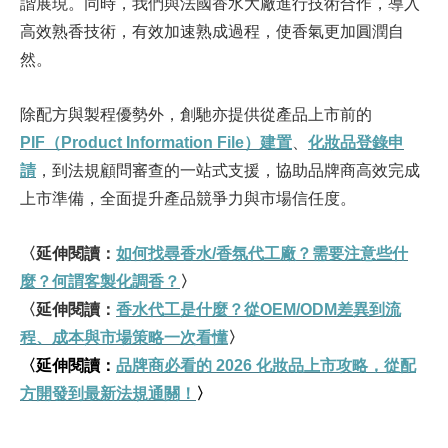
諧展現。同時，我們與法國香水大廠進行技術合作，導入
高效熟香技術，有效加速熟成過程，使香氣更加圓潤自
然。
除配方與製程優勢外，創馳亦提供從產品上市前的
PIF
（Product Information File
）建置
、
化妝品登錄申
請
，到法規顧問審查的一站式支援，協助品牌商高效完成
上市準備，全面提升產品競爭力與市場信任度。
〈延伸閱讀：
如何找尋香水/
香氛代工廠？需要注意些什
麼？何謂客製化調香？
〉
〈延伸閱讀：
香水代工是什麼？從OEM/ODM
差異到流
程、成本與市場策略一次看懂
〉
〈延伸閱讀：
品牌商必看的 2026
化妝品上市攻略，從配
方開發到最新法規通關！
〉