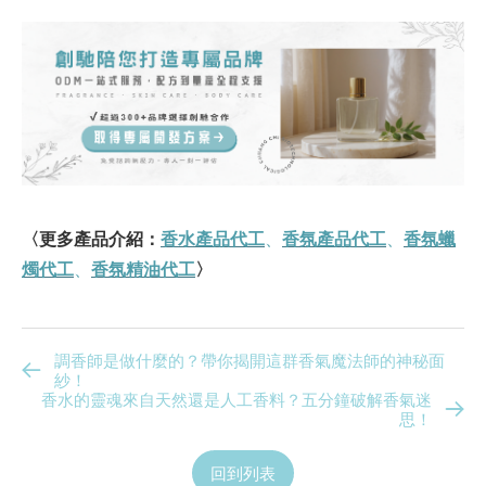
〈更多產品介紹：
香水產品代工
、
香氛產品代工
、
香氛蠟
燭代工
、
香氛精油代工
〉
調香師是做什麼的？帶你揭開這群香氣魔法師的神秘面
紗！
香水的靈魂來自天然還是人工香料？五分鐘破解香氣迷
思！
回到列表