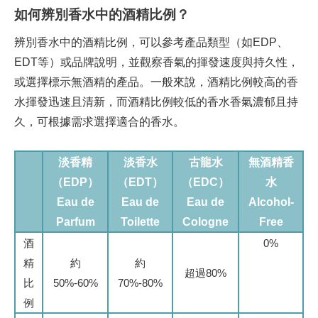
如何辨別香水中的酒精比例？
辨別香水中的酒精比例，可以參考產品類型（如EDP、
EDT等）或品牌說明，並觀察香氣的揮發速度與持久性，
或選擇標示無酒精的產品。一般來說，酒精比例較高的香
水揮發迅速且清新，而酒精比例較低的香水香氣濃郁且持
久，可根據需求選擇適合的香水。
淡香精
淡香水
古龍水
無酒精香
（EDP）
（EDT）
（EDC）
水
Eau de
Eau de
Eau de
Alcohol-
Parfum
Toilette
Cologne
Free
酒
0%
精
約
約
超過80%
比
50%-60%
70%-80%
例