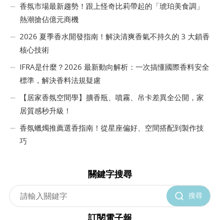
香氛市場最新趨勢！跟上怪奇比莉帶起的「琥珀美食調」
熱潮搶佔億元商機
2026 夏季香水開發指南！解決清爽香氣不持久的 3 大鎖香
核心技術
IFRA是什麼？2026 最新動向解析：一次搞懂國際香料安全
標準，解決香料法規疑慮
【居家香氛空間學】擴香瓶、噴霧、吊卡差異全公開，家
居質感秒升級！
香氛蠟燭推薦選香指南！從星座偏好、空間搭配到製作技
巧
關鍵字搜尋
搜尋
訂閱電子報