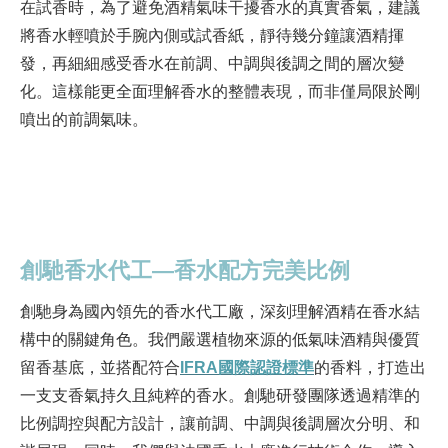
在試香時，為了避免酒精氣味干擾香水的真實香氣，建議
將香水輕噴於手腕內側或試香紙，靜待幾分鐘讓酒精揮
發，再細細感受香水在前調、中調與後調之間的層次變
化。這樣能更全面理解香水的整體表現，而非僅局限於剛
噴出的前調氣味。
創馳香水代工—香水配方完美比例
創馳身為國內領先的香水代工廠，深刻理解酒精在香水結
構中的關鍵角色。我們嚴選植物來源的低氣味酒精與優質
留香基底，並搭配符合
IFRA
國際認證
標準
的香料，打造出
一支支香氣持久且純粹的香水。
創馳研發團隊透過精準的
比例調控與配方設計，讓前調、中調與後調層次分明、和