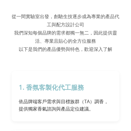
從一間實驗室出發，創馳生技逐步成為專業的產品代
工與配方設計公司
我們深知每個品牌的需求都獨一無二，因此提供靈
活、專業且貼心的全方位服務
以下是我們的產品優勢與特色，歡迎深入了解
1. 香氛客製化代工服務
依品牌端客戶需求與目標族群（TA）調香，
提供獨家香氣諮詢與產品定位建議。