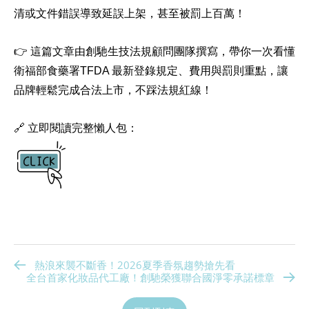
清或文件錯誤導致延誤上架，甚至被罰上百萬！
👉
這篇文章由創馳生技法規顧問團隊撰寫，帶你一次看懂
衛福部食藥署TFDA 最新登錄規定、費用與罰則重點，讓
品牌輕鬆完成合法上市，不踩法規紅線！
🔗
立即閱讀完整懶人包：
熱浪來襲不斷香！2026夏季香氛趨勢搶先看
全台首家化妝品代工廠！創馳榮獲聯合國淨零承諾標章