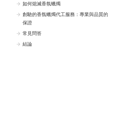
如何熄滅香氛蠟燭
創馳的香氛蠟燭代工服務：專業與品質的
保證
常見問答
結論