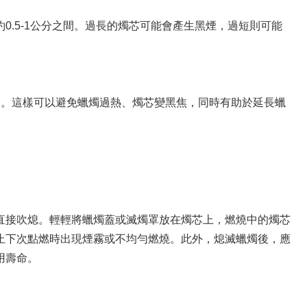
0.5-1公分之間。過長的燭芯可能會產生黑煙，過短則可能
內。這樣可以避免蠟燭過熱、燭芯變黑焦，同時有助於延長蠟
直接吹熄。輕輕將蠟燭蓋或滅燭罩放在燭芯上，燃燒中的燭芯
止下次點燃時出現煙霧或不均勻燃燒。此外，熄滅蠟燭後，應
用壽命。