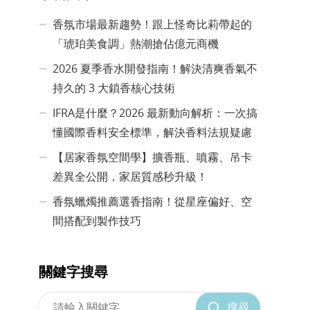
香氛市場最新趨勢！跟上怪奇比莉帶起的
「琥珀美食調」熱潮搶佔億元商機
2026 夏季香水開發指南！解決清爽香氣不
持久的 3 大鎖香核心技術
IFRA是什麼？2026 最新動向解析：一次搞
懂國際香料安全標準，解決香料法規疑慮
【居家香氛空間學】擴香瓶、噴霧、吊卡
差異全公開，家居質感秒升級！
香氛蠟燭推薦選香指南！從星座偏好、空
間搭配到製作技巧
關鍵字搜尋
搜尋