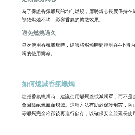
為了保證香氛蠟燭的均勻燃燒，應將燭芯長度保持在約
導致燃燒不均，影響香氣的擴散效果。
避免燃燒過久
每次使用香氛蠟燭時，建議將燃燒時間控制在4小時
燭的使用壽命。
如何熄滅香氛蠟燭
熄滅香氛蠟燭時，建議使用蠟燭蓋或滅燭罩，而不是
會因隔絕氧氣而熄滅。這種方法有助於保護燭芯，防
等蠟燭完全冷卻後再進行儲存，以確保安全並延長使