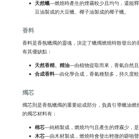
天然蠟
—燃燒時產生的煙霧較少且均勻，還能釋
豆油製成的大豆蠟、椰子油製成的椰子蠟。
香料
香料是香氛蠟燭的靈魂，決定了蠟燭燃燒時散發出的
有其優缺點：
天然香精、精油
—由植物提取而來，香氣自然且
合成香料
—由化學合成，香氣種類多，持久度較
燭芯
燭芯則是香氛蠟燭的重要組成部分，負責引導蠟油燃
的燭芯材料有：
棉芯
—純棉製成，燃燒均勻且產生的煙霧少，是
木芯
—由木材製成，燃燒時會發出輕微的噼啪聲