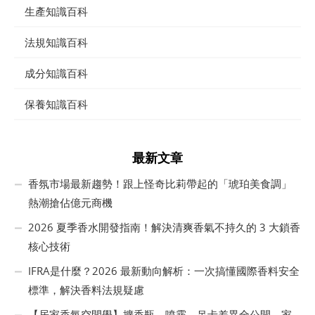
生產知識百科
法規知識百科
成分知識百科
保養知識百科
最新文章
香氛市場最新趨勢！跟上怪奇比莉帶起的「琥珀美食調」
熱潮搶佔億元商機
2026 夏季香水開發指南！解決清爽香氣不持久的 3 大鎖香
核心技術
IFRA是什麼？2026 最新動向解析：一次搞懂國際香料安全
標準，解決香料法規疑慮
【居家香氛空間學】擴香瓶、噴霧、吊卡差異全公開，家